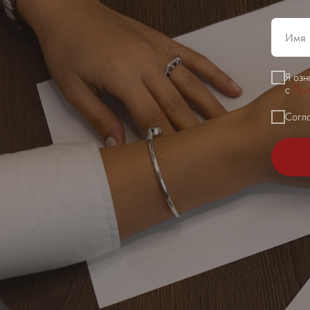
Я оз
с
Пол
Согла