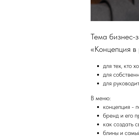
Тема бизнес-з
«Концепция в
для тех, кто 
⁠для собствен
⁠для руковод
В меню:
концепция - 
⁠бренд и его
⁠как создать 
блины и самы