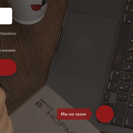
глашаюсь
ложениях
Мы на связи