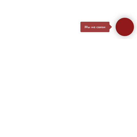
Мы на связи
ЗАПИШИТЕСЬ НА
БЕСПЛАТНУЮ
КОНСУЛЬТАЦИЮ ЮРИСТА
Расскажем о всех этапах регистрации товарного знака