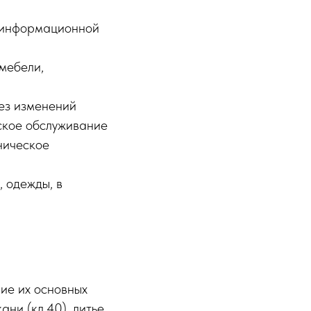
, информационной
мебели,
без изменений
еское обслуживание
ническое
, одежды, в
ие их основных
ни (кл.40), литьe,