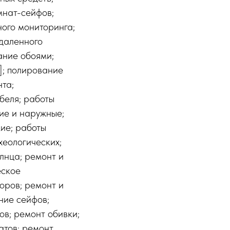
мнат-сейфов;
ого мониторинга;
даленного
ание обоями;
]; полирование
та;
беля; работы
ие и наружные;
ие; работы
хеологических;
олнца; ремонт и
еское
оров; ремонт и
ние сейфов;
ов; ремонт обивки;
атов; ремонт