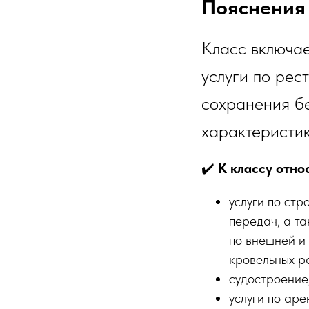
Пояснения
Класс включает
услуги по рес
сохранения бе
характеристик
✔️
К классу относ
услуги по стр
передач, а та
по внешней и 
кровельных р
судостроение
услуги по ар