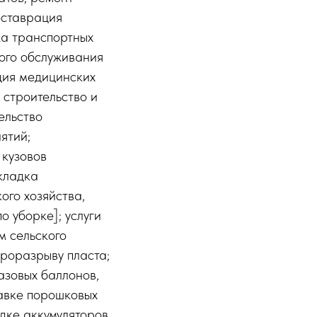
еставрация
ка транспортных
кого обслуживания
ция медицинских
 строительство и
ельство
ятий;
 кузовов
укладка
ого хозяйства,
о уборке]; услуги
м сельского
дроразрыву пласта;
азовых баллонов,
равке порошковых
ядке аккумуляторов