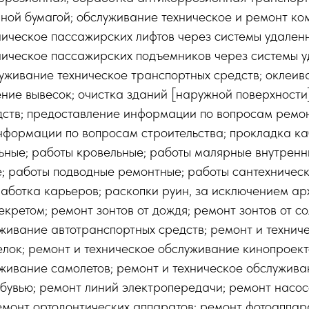
ной бумагой; обслуживание техническое и ремонт ко
ическое пассажирских лифтов через системы удаленн
ническое пассажирских подъемников через системы у
уживание техническое транспортных средств; оклеив
ние вывесок; очистка зданий [наружной поверхности
дств; предоставление информации по вопросам ремон
нформации по вопросам строительства; прокладка ка
ьные; работы кровельные; работы малярные внутренн
; работы подводные ремонтные; работы сантехническ
аботка карьеров; раскопки руин, за исключением ар
екретом; ремонт зонтов от дождя; ремонт зонтов от с
живание автотранспортных средств; ремонт и технич
лок; ремонт и техническое обслуживание кинопроект
живание самолетов; ремонт и техническое обслужива
обувью; ремонт линий электропередачи; ремонт насос
емонт ортодонтических аппаратов; ремонт фотоаппар