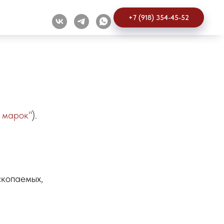
+7 (918) 354-45-52
 марок"
).
скопаемых,