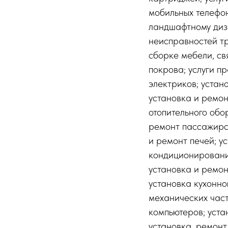
мобильных телефон
ландшафтному диза
неисправностей тр
сборке мебели, св
покрова; услуги пр
электриков; устан
установка и ремон
отопительного обо
ремонт пассажирск
и ремонт печей; у
кондиционирования
установка и ремон
установка кухонно
механических част
компьютеров; уста
установка, ремонт