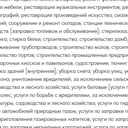
я мебели; реставрация музыкальных инструментов; р
ографий; реставрация произведений искусства; смаз
ний; сооружение и ремонт складов; станции техничес
ств [заправка топливом и обслуживание]; стерилиза
ка; стирка белья; строительство; строительство дамб;
живание трубопроводов; строительство молов; строит
ельство портов; строительство промышленных предпри
арочных киосков и павильонов; судостроение; тюнинг
ка зданий [внутренняя]; уборка снега; уборка улиц; 
зона; уничтожение вредителей, за исключением сельск
водства и лесного хозяйства; услуги бытовые [услуги п
олес; услуги по борьбе с вредителями, за исключение
ьтуры, садоводства и лесного хозяйства; услуги по ги
е автомобилей природным газом; услуги по заправке г
приготовления газированных напитков; услуги по зап
и по заправке чернильных картриджей; услуги по зар