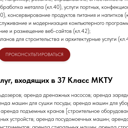
бработка металла (кл.40), услуги портных, конфекцио
0), консервирование продуктов питания и напитков (к
бслуживание и модернизация компьютерного програм
ание и размещение веб-сайтов (кл.42);
ланов для строительства и архитектурные услуги (кл.4
ПРОКОНСУЛЬТИРОВАТЬСЯ
луг, входящих в 37 Класс МКТУ
ьдозеров; аренда дренажных насосов; аренда зарядн
енда машин для сушки посуды; аренда машин для убо
; аренда подъемных кранов [строительное оборудова
дных устройств; аренда посудомоечных машин; аренд
нструментов; аренда стиральных машин; аренда стро