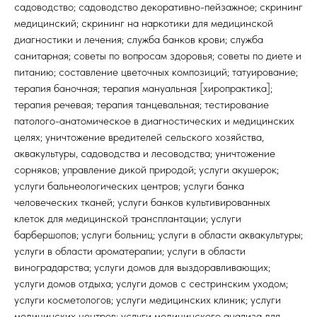
садоводство; садоводство декоративно-пейзажное; скрининг
медицинский; скрининг на наркотики для медицинской
диагностики и лечения; служба банков крови; служба
санитарная; советы по вопросам здоровья; советы по диете и
питанию; составление цветочных композиций; татуирование;
терапия баночная; терапия мануальная [хиропрактика];
терапия речевая; терапия танцевальная; тестирование
патолого-анатомическое в диагностических и медицинских
целях; уничтожение вредителей сельского хозяйства,
аквакультуры, садоводства и лесоводства; уничтожение
сорняков; управление дикой природой; услуги акушерок;
услуги бальнеологических центров; услуги банка
человеческих тканей; услуги банков культивированных
клеток для медицинской трансплантации; услуги
барбершопов; услуги больниц; услуги в области аквакультуры;
услуги в области ароматерапии; услуги в области
виноградарства; услуги домов для выздоравливающих;
услуги домов отдыха; услуги домов с сестринским уходом;
услуги косметологов; услуги медицинских клиник; услуги
медицинских центров; услуги медицинского анализа для