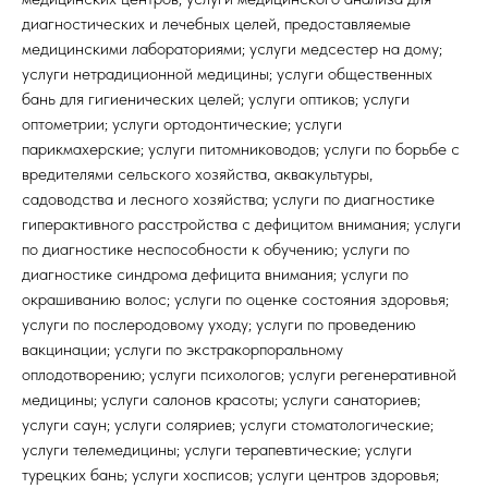
диагностических и лечебных целей, предоставляемые
медицинскими лабораториями; услуги медсестер на дому;
услуги нетрадиционной медицины; услуги общественных
бань для гигиенических целей; услуги оптиков; услуги
оптометрии; услуги ортодонтические; услуги
парикмахерские; услуги питомниководов; услуги по борьбе с
вредителями сельского хозяйства, аквакультуры,
садоводства и лесного хозяйства; услуги по диагностике
гиперактивного расстройства с дефицитом внимания; услуги
по диагностике неспособности к обучению; услуги по
диагностике синдрома дефицита внимания; услуги по
окрашиванию волос; услуги по оценке состояния здоровья;
услуги по послеродовому уходу; услуги по проведению
вакцинации; услуги по экстракорпоральному
оплодотворению; услуги психологов; услуги регенеративной
медицины; услуги салонов красоты; услуги санаториев;
услуги саун; услуги соляриев; услуги стоматологические;
услуги телемедицины; услуги терапевтические; услуги
турецких бань; услуги хосписов; услуги центров здоровья;